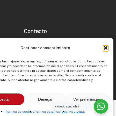
Contacto
T: 962 350 338
T: +34 679 983 674
Gestionar consentimiento
E: info@tormosil.com
r las mejores experiencias, utilizamos tecnologías como las cookies
nar y/o acceder a la información del dispositivo. El consentimiento de
ologías nos permitirá procesar datos como el comportamiento de
 las identificaciones únicas en este sitio. No consentir o retirar el
nto, puede afectar negativamente a ciertas características y
nto
técnico
-
Licencias
de
actividad
ceptar
Denegar
Ver preferencias
¿Puedo ayudarte?
a de privacidad
Política de Cookies
Política de cookies
Política de privacidad
Aviso Legal