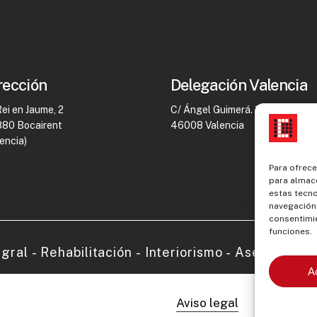
rección
Delegación Valencia
Rei en Jaume, 2
C/ Ángel Guimerá. 13b
80 Bocairent
46008 Valencia
lencia)
Para ofrece
para almace
estas tecn
navegación o
consentimie
funciones.
egral
-
Rehabilitación
-
Interiorismo
-
Asesoramie
A
Aviso legal
Polític