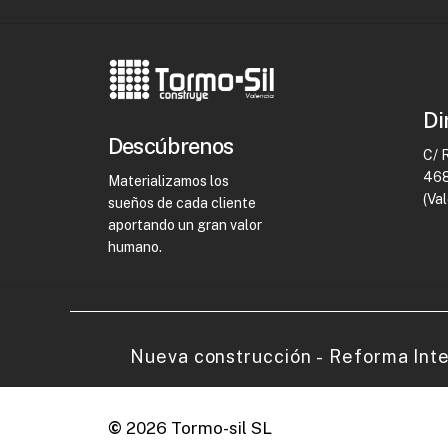
Di
Descúbrenos
C/ 
468
Materializamos los
(Va
sueños de cada cliente
aportando un gran valor
humano.
Nueva
construcción
-
Reforma
Int
©
2026
Tormo-sil SL