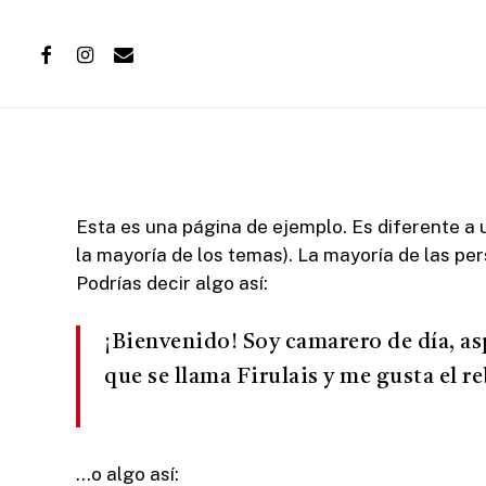
Skip
to
facebook
instagram
email
main
content
Esta es una página de ejemplo. Es diferente a 
la mayoría de los temas). La mayoría de las pe
Podrías decir algo así:
¡Bienvenido! Soy camarero de día, as
que se llama Firulais y me gusta el re
…o algo así: